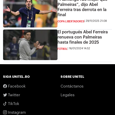
Palmeiras”, dijo Abel
Ferreira tras derrota en la
final
29/11/2025 21:08
COPA LIBERTADORES
El portugués Abel Ferreira
renueva con Palmeiras
hasta finales de 2025
16/01/2024 14:52
FÚTBOL
SIGA UNITEL.BO
SOBRE UNITEL
Facebook
Contáctanos
Twitter
Legales
TikTok
Instagram