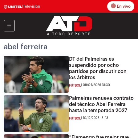
En vivo
|
Televisión
abel ferreira
DT del Palmeiras es
suspendido por ocho
partidos por discutir con
los árbitros
09/04/2026 18:30
FÚTBOL
Palmeiras renueva contrato
del técnico Abel Ferreira
hasta la temporada 2027
10/12/2025 15:43
FÚTBOL
“Flamengo fue mejor que