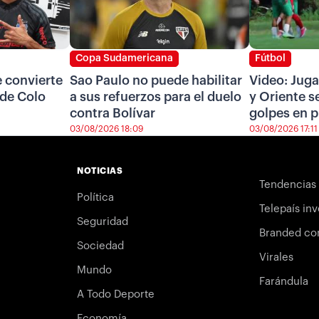
Copa Sudamericana
Fútbol
e convierte
Sao Paulo no puede habilitar
Video: Jug
 de Colo
a sus refuerzos para el duelo
y Oriente s
contra Bolívar
golpes en p
03/08/2026 18:09
03/08/2026 17:11
NOTICIAS
Tendencias
Política
Telepaís inv
Seguridad
Branded co
Sociedad
Virales
Mundo
Farándula
A Todo Deporte
Economía