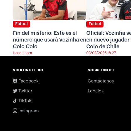
Fútbol
Fútbol
Fin del misterio: Este es el
Oficial: Vozinha s
número que usará Vozinha en
en nuevo jugador
Colo Colo
Colo de Chile
Hace 1 hora
03/08/2026 18:27
SIGA UNITEL.BO
SOBRE UNITEL
Facebook
Contáctanos
Twitter
Legales
TikTok
Instagram