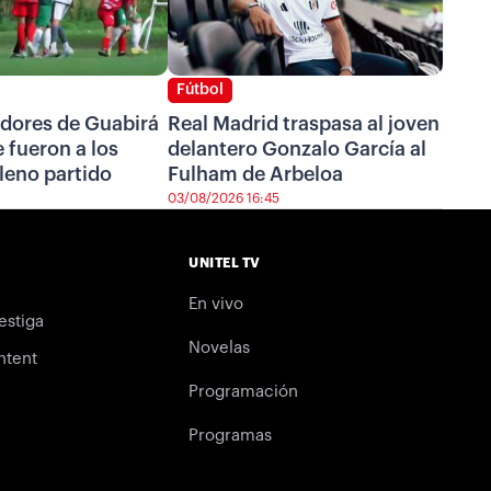
Fútbol
adores de Guabirá
Real Madrid traspasa al joven
e fueron a los
delantero Gonzalo García al
leno partido
Fulham de Arbeloa
03/08/2026 16:45
UNITEL TV
En vivo
estiga
Novelas
ntent
Programación
Programas