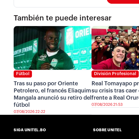
También te puede interesar
Fútbol
División Profesional
Tras su paso por Oriente
Real Tomayapo pr
Petrolero, el francés Eliaquim
su crisis tras cae
Mangala anunció su retiro del
frente a Real Oru
fútbol
07/08/2026 21:53
07/08/2026 22:22
SIGA UNITEL.BO
SOBRE UNITEL