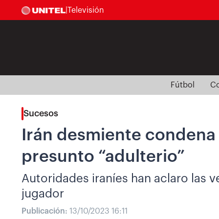
|
Televisión
Fútbol
Co
Sucesos
Irán desmiente condena 
presunto “adulterio”
Autoridades iraníes han aclaro las v
jugador
Publicación:
13/10/2023 16:11