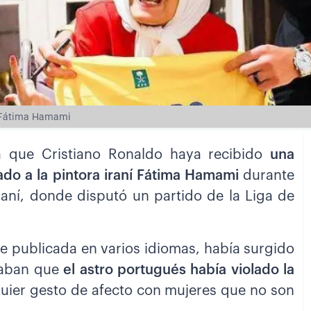
ní Fátima Hamami
a que Cristiano Ronaldo haya recibido
una
do a la pintora iraní Fátima Hamami
durante
iraní, donde disputó un partido de la Liga de
ue publicada en varios idiomas, había surgido
raban que
el astro portugués había violado la
quier gesto de afecto con mujeres que no son