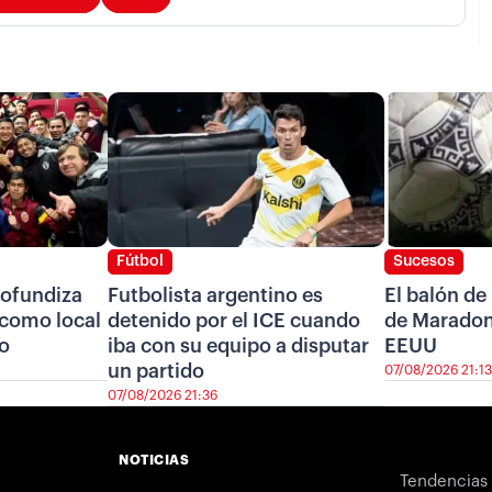
Fútbol
Sucesos
ofundiza
Futbolista argentino es
El balón de
r como local
detenido por el ICE cuando
de Maradon
ro
iba con su equipo a disputar
EEUU
un partido
07/08/2026 21:13
07/08/2026 21:36
NOTICIAS
Tendencias