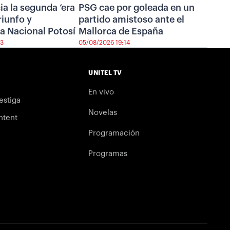
cia la segunda ‘era
PSG cae por goleada en un
riunfo y
partido amistoso ante el
a Nacional Potosí
Mallorca de España
43
05/08/2026 19:14
UNITEL TV
En vivo
estiga
Novelas
ntent
Programación
Programas