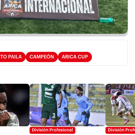
TO PAILA
CAMPEÓN
ARICA CUP
División Profesional
División Prof