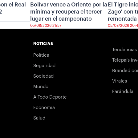
on el Real
Bolívar vence a Oriente por la
El Tigre ini
2
mínima y recupera el tercer
Zago’ con t
lugar en el campeonato
remontada 
05/08/2026 21:57
05/08/2026 20:
NOTICIAS
Tendencias
Política
Telepaís inv
Seguridad
Branded co
Sociedad
Virales
Mundo
Farándula
A Todo Deporte
Economía
Salud