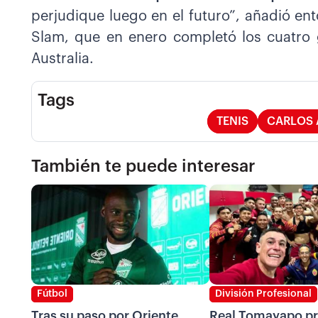
perjudique luego en el futuro”, añadió en
Slam, que en enero completó los cuatro 
Australia.
Tags
TENIS
CARLOS 
También te puede interesar
Fútbol
División Profesional
Tras su paso por Oriente
Real Tomayapo pr