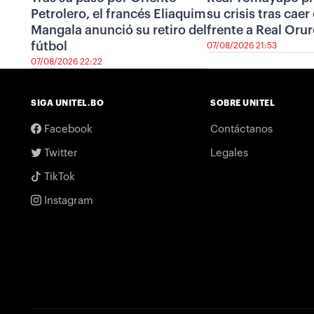
Petrolero, el francés Eliaquim
su crisis tras cae
Mangala anunció su retiro del
frente a Real Oru
fútbol
07/08/2026 21:53
07/08/2026 22:22
SIGA UNITEL.BO
SOBRE UNITEL
Facebook
Contáctanos
Twitter
Legales
TikTok
Instagram