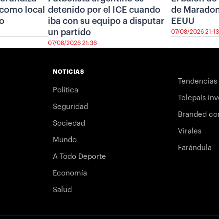
r como local
detenido por el ICE cuando
de Maradon
ro
iba con su equipo a disputar
EEUU
un partido
07/08/2026 21:13
07/08/2026 21:36
NOTICIAS
Tendencias
Política
Telepaís inv
Seguridad
Branded co
Sociedad
Virales
Mundo
Farándula
A Todo Deporte
Economía
Salud