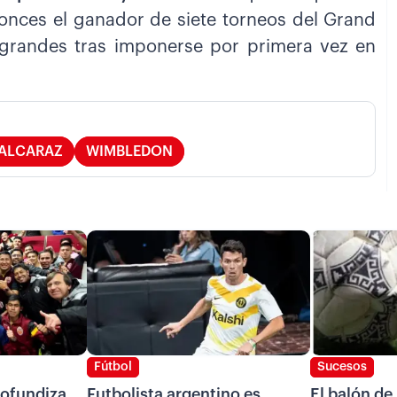
tonces el ganador de siete torneos del Grand
grandes tras imponerse por primera vez en
ALCARAZ
WIMBLEDON
Fútbol
Sucesos
ofundiza
Futbolista argentino es
El balón de