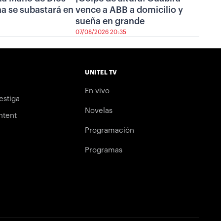
a se subastará en
vence a ABB a domicilio y
sueña en grande
07/08/2026 20:35
UNITEL TV
En vivo
estiga
Novelas
ntent
Programación
Programas