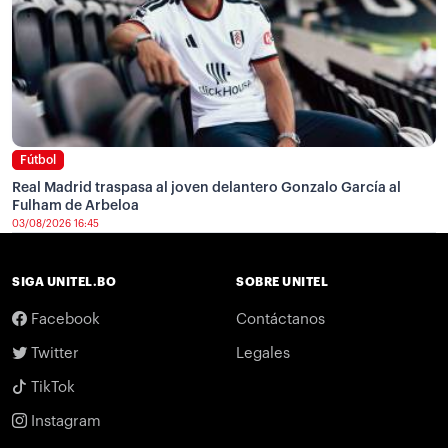
Fútbol
Real Madrid traspasa al joven delantero Gonzalo García al
Fulham de Arbeloa
03/08/2026 16:45
SIGA UNITEL.BO
SOBRE UNITEL
Facebook
Contáctanos
Twitter
Legales
TikTok
Instagram