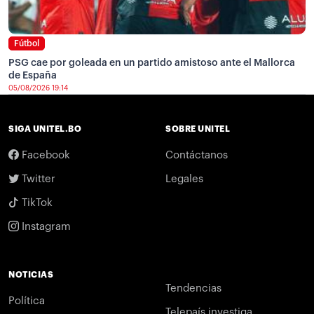
Fútbol
PSG cae por goleada en un partido amistoso ante el Mallorca
de España
05/08/2026 19:14
SIGA UNITEL.BO
SOBRE UNITEL
Facebook
Contáctanos
Twitter
Legales
TikTok
Instagram
NOTICIAS
Tendencias
Política
Telepaís investiga