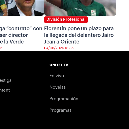
División Profesional
ga “contrato” con
Florentín pone un plazo para
ser director
la llegada del delantero Jairo
e la Verde
Jean a Oriente
05
04/08/2026 18:36
UNITEL TV
En vivo
estiga
Novelas
ntent
Programación
Programas