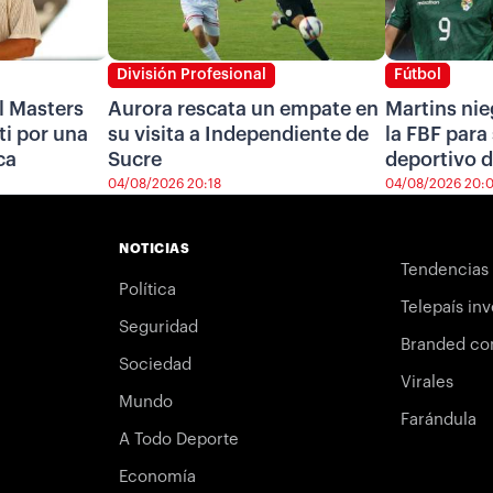
División Profesional
Fútbol
l Masters
Aurora rescata un empate en
Martins nie
i por una
su visita a Independiente de
la FBF para 
ca
Sucre
deportivo d
04/08/2026 20:18
04/08/2026 20:
NOTICIAS
Tendencias
Política
Telepaís inv
Seguridad
Branded co
Sociedad
Virales
Mundo
Farándula
A Todo Deporte
Economía