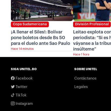
Copa Sudamericana
División Profesional
¡A llenar el Siles!: Bolívar
Leitao explota co
pone boletos desde Bs 50
periodista: “Si es 
para el duelo ante Sao Paulo
váyanse a la tribu
insúlteme”
Hace 14 minutos
Hace 1 hora
SIGA UNITEL.BO
SOBRE UNITEL
Facebook
Contáctanos
Twitter
Legales
TikTok
Instagram