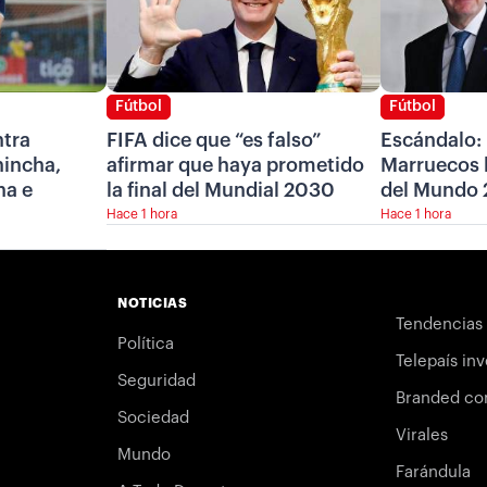
Fútbol
Fútbol
ntra
FIFA dice que “es falso”
Escándalo: 
hincha,
afirmar que haya prometido
Marruecos l
na e
la final del Mundial 2030
del Mundo
Hace 1 hora
Hace 1 hora
NOTICIAS
Tendencias
Política
Telepaís inv
Seguridad
Branded co
Sociedad
Virales
Mundo
Farándula