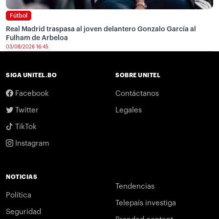
Fútbol
Real Madrid traspasa al joven delantero Gonzalo García al
Fulham de Arbeloa
03/08/2026 16:45
SIGA UNITEL.BO
SOBRE UNITEL
Facebook
Contáctanos
Twitter
Legales
TikTok
Instagram
NOTICIAS
Tendencias
Política
Telepaís investiga
Seguridad