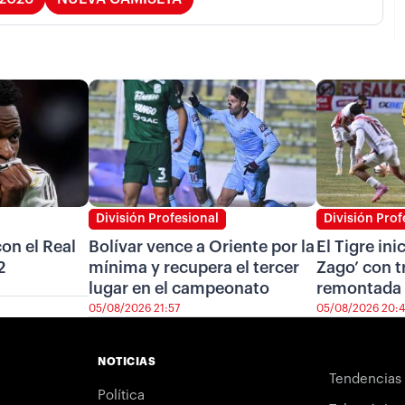
División Profesional
División Prof
on el Real
Bolívar vence a Oriente por la
El Tigre ini
2
mínima y recupera el tercer
Zago’ con t
lugar en el campeonato
remontada 
05/08/2026 21:57
05/08/2026 20:
NOTICIAS
Tendencias
Política