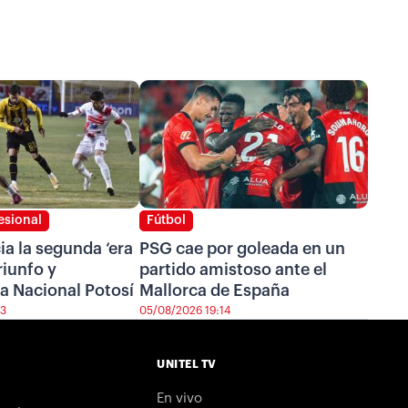
esional
Fútbol
cia la segunda ‘era
PSG cae por goleada en un
riunfo y
partido amistoso ante el
a Nacional Potosí
Mallorca de España
43
05/08/2026 19:14
UNITEL TV
En vivo