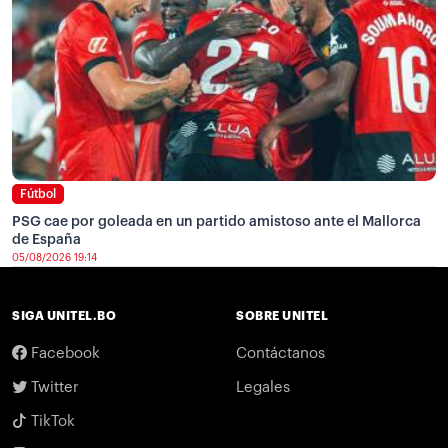
Fútbol
PSG cae por goleada en un partido amistoso ante el Mallorca
de España
05/08/2026 19:14
SIGA UNITEL.BO
SOBRE UNITEL
Facebook
Contáctanos
Twitter
Legales
TikTok