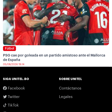
Fútbol
PSG cae por goleada en un partido amistoso ante el Mallorca
de España
05/08/2026 19:14
SIGA UNITEL.BO
SOBRE UNITEL
Facebook
Contáctanos
Twitter
Legales
TikTok