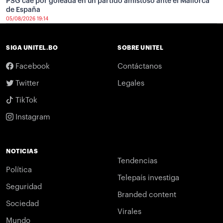
PSG cae por goleada en un partido amistoso ante el Mallorca
de España
05/08/2026 19:14
SIGA UNITEL.BO
SOBRE UNITEL
Facebook
Contáctanos
Twitter
Legales
TikTok
Instagram
NOTICIAS
Tendencias
Política
Telepaís investiga
Seguridad
Branded content
Sociedad
Virales
Mundo