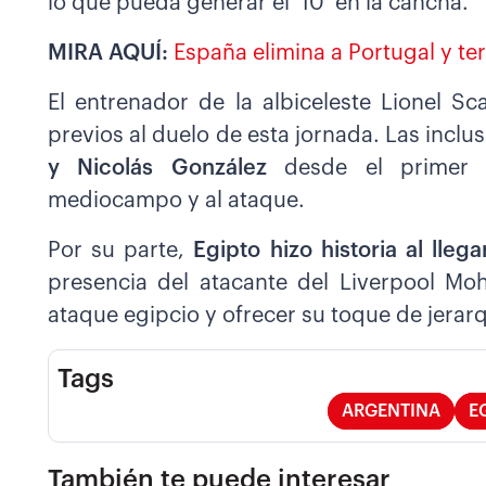
lo que pueda generar el ‘10’ en la cancha.
MIRA AQUÍ:
España elimina a Portugal y te
El entrenador de la albiceleste Lionel S
previos al duelo de esta jornada. Las inclu
y Nicolás González
desde el primer m
mediocampo y al ataque.
Por su parte,
Egipto hizo historia al lleg
presencia del atacante del Liverpool Mo
ataque egipcio y ofrecer su toque de jerarq
Tags
ARGENTINA
E
También te puede interesar