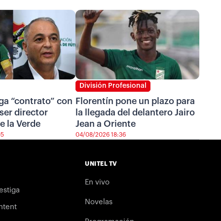
División Profesional
ga “contrato” con
Florentín pone un plazo para
ser director
la llegada del delantero Jairo
e la Verde
Jean a Oriente
05
04/08/2026 18:36
UNITEL TV
En vivo
estiga
Novelas
ntent