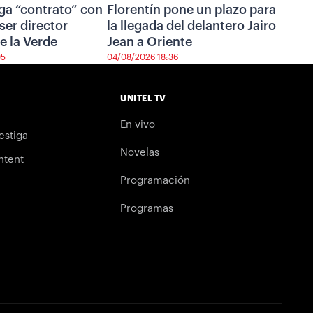
ga “contrato” con
Florentín pone un plazo para
ser director
la llegada del delantero Jairo
e la Verde
Jean a Oriente
05
04/08/2026 18:36
UNITEL TV
En vivo
estiga
Novelas
ntent
Programación
Programas