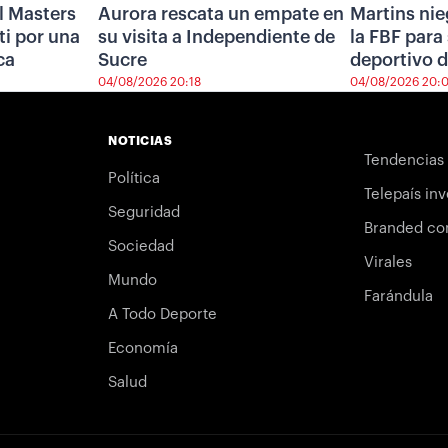
l Masters
Aurora rescata un empate en
Martins nie
i por una
su visita a Independiente de
la FBF para 
ca
Sucre
deportivo d
04/08/2026 20:18
04/08/2026 20:
NOTICIAS
Tendencias
Política
Telepaís inv
Seguridad
Branded co
Sociedad
Virales
Mundo
Farándula
A Todo Deporte
Economía
Salud