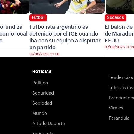
Fútbol
Sucesos
ofundiza
Futbolista argentino es
El balón de
r como local
detenido por el ICE cuando
de Maradon
ro
iba con su equipo a disputar
EEUU
un partido
07/08/2026 21:13
07/08/2026 21:36
NOTICIAS
Tendencias
Política
Telepaís inv
Seguridad
Branded co
Sociedad
Virales
Mundo
Farándula
A Todo Deporte
Economía