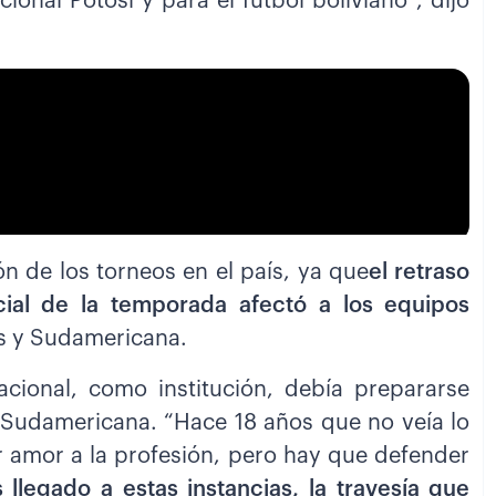
ional Potosí y para el futbol boliviano”, dijo
ón de los torneos en el país, ya que
el retraso
cial de la temporada afectó a los equipos
s y Sudamericana.
ional, como institución, debía prepararse
a Sudamericana. “Hace 18 años que no veía lo
r amor a la profesión, pero hay que defender
legado a estas instancias, la travesía que