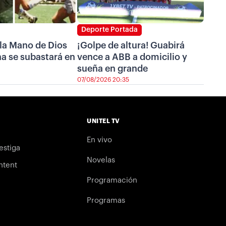
Deporte Portada
 la Mano de Dios
¡Golpe de altura! Guabirá
a se subastará en
vence a ABB a domicilio y
sueña en grande
07/08/2026 20:35
UNITEL TV
En vivo
estiga
Novelas
ntent
Programación
Programas