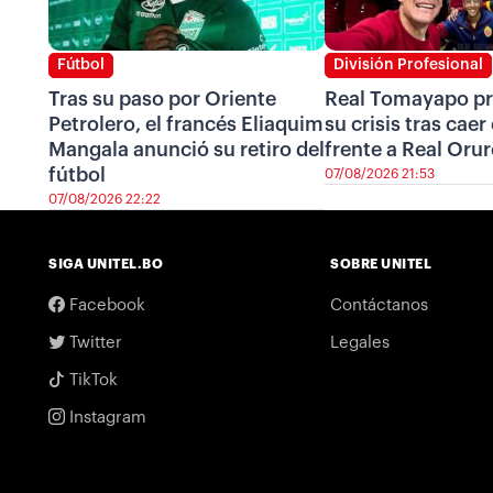
Fútbol
División Profesional
Tras su paso por Oriente
Real Tomayapo pr
Petrolero, el francés Eliaquim
su crisis tras cae
Mangala anunció su retiro del
frente a Real Oru
fútbol
07/08/2026 21:53
07/08/2026 22:22
SIGA UNITEL.BO
SOBRE UNITEL
Facebook
Contáctanos
Twitter
Legales
TikTok
Instagram