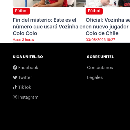
Fútbol
Fútbol
Fin del misterio: Este es el
Oficial: Vozinha s
número que usará Vozinha en
en nuevo jugador
Colo Colo
Colo de Chile
Hace 3 horas
03/08/2026 18:27
SIGA UNITEL.BO
SOBRE UNITEL
Facebook
Contáctanos
Twitter
Legales
TikTok
Instagram