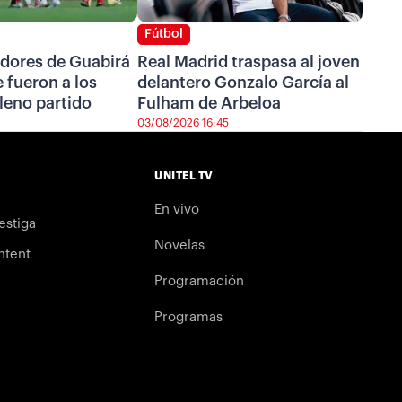
Fútbol
adores de Guabirá
Real Madrid traspasa al joven
e fueron a los
delantero Gonzalo García al
leno partido
Fulham de Arbeloa
03/08/2026 16:45
UNITEL TV
En vivo
estiga
Novelas
ntent
Programación
Programas