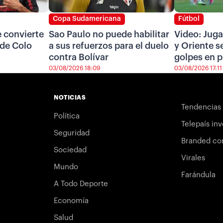
Copa Sudamericana
Fútbol
e convierte
Sao Paulo no puede habilitar
Video: Jug
 de Colo
a sus refuerzos para el duelo
y Oriente s
contra Bolívar
golpes en p
03/08/2026 18:09
03/08/2026 17:11
NOTICIAS
Tendencias
Política
Telepaís inv
Seguridad
Branded co
Sociedad
Virales
Mundo
Farándula
A Todo Deporte
Economía
Salud