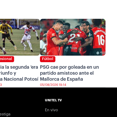
esional
Fútbol
cia la segunda ‘era
PSG cae por goleada en un
riunfo y
partido amistoso ante el
a Nacional Potosí
Mallorca de España
43
05/08/2026 19:14
UNITEL TV
En vivo
estiga