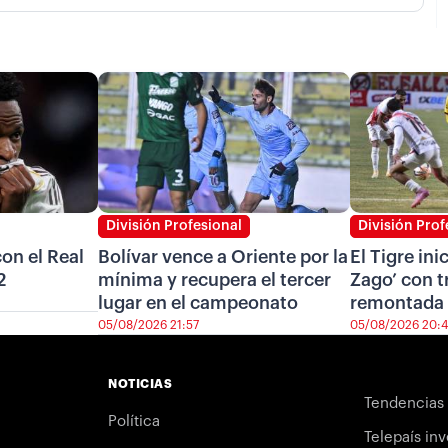
División Profesional
División Prof
on el Real
Bolívar vence a Oriente por la
El Tigre ini
2
mínima y recupera el tercer
Zago’ con t
lugar en el campeonato
remontada 
05/08/2026 21:57
05/08/2026 20:
NOTICIAS
Tendencias
Política
Telepaís inv