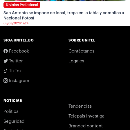
División Profesional
San Antonio se impone de local, trepa en la tabla y complica a
Nacional Potosí
08/08/2026 17:24
SIGA UNITEL.BO
SOBRE UNITEL
Facebook
Contáctanos
Twitter
Legales
TikTok
Instagram
NOTICIAS
Tendencias
Política
Telepaís investiga
Seguridad
Branded content