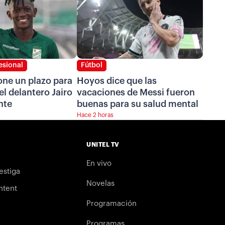
esional
Fútbol
one un plazo para
Hoyos dice que las
el delantero Jairo
vacaciones de Messi fueron
nte
buenas para su salud mental
Hace 2 horas
UNITEL TV
En vivo
estiga
Novelas
ntent
Programación
Programas