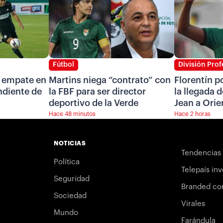
Fútbol
División Prof
n empate en
Martins niega “contrato” con
Florentín p
ndiente de
la FBF para ser director
la llegada d
deportivo de la Verde
Jean a Orie
Hace 48 minutos
Hace 2 horas
NOTICIAS
Tendencias
Política
Telepaís inv
Seguridad
Branded co
Sociedad
Virales
Mundo
Farándula