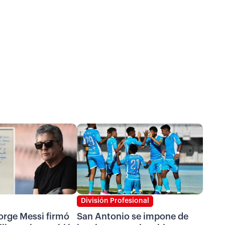
División Profesional
Jorge Messi firmó
San Antonio se impone de