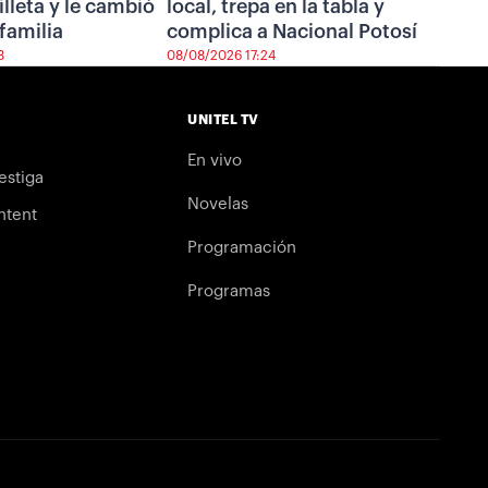
illeta y le cambió
local, trepa en la tabla y
 familia
complica a Nacional Potosí
3
08/08/2026 17:24
UNITEL TV
En vivo
estiga
Novelas
ntent
Programación
Programas