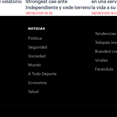
l velatorio
Strongest cae ante
en una serv
Independiente y cede terreno
la vida a su
08/08/2026 19:38
08/08/2026 18:5
NOTICIAS
Tendencias
Política
Telepaís inv
Seguridad
Branded co
Sociedad
Virales
Mundo
Farándula
A Todo Deporte
Economía
Salud