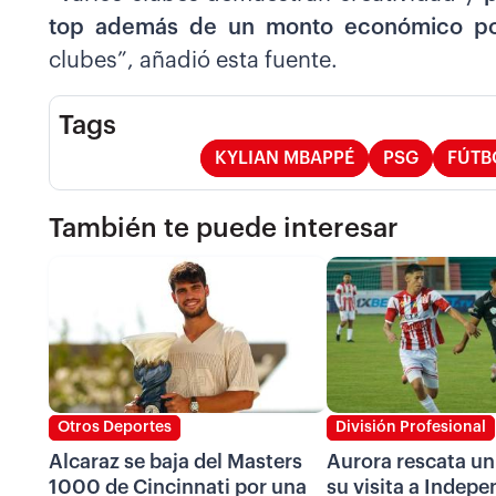
top además de un monto económico por
clubes”, añadió esta fuente.
Tags
KYLIAN MBAPPÉ
PSG
FÚTB
También te puede interesar
Otros Deportes
División Profesional
Alcaraz se baja del Masters
Aurora rescata u
1000 de Cincinnati por una
su visita a Indepe