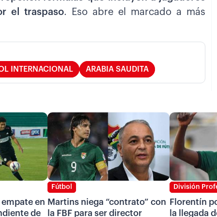
 el traspaso
. Eso abre el marcado a más
OL INTERNACIONAL
ARABIA SAUDITA
Fútbol
División Prof
n empate en
Martins niega “contrato” con
Florentín p
ndiente de
la FBF para ser director
la llegada d