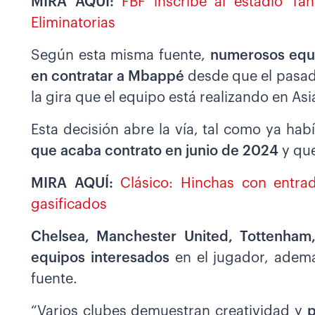
MIRA AQUÍ:
FBF inscribe al estadio Ta
Eliminatorias
Según esta misma fuente,
numerosos equi
en contratar a Mbappé
desde que el pasado
la gira que el equipo está realizando en Asi
Esta decisión abre la vía, tal como ya ha
que acaba contrato en junio de 2024
y qu
MIRA AQUÍ:
Clásico: Hinchas con entra
gasificados
Chelsea, Manchester United, Tottenham,
equipos interesados
en el jugador, ademá
fuente.
“Varios clubes demuestran creatividad y
p