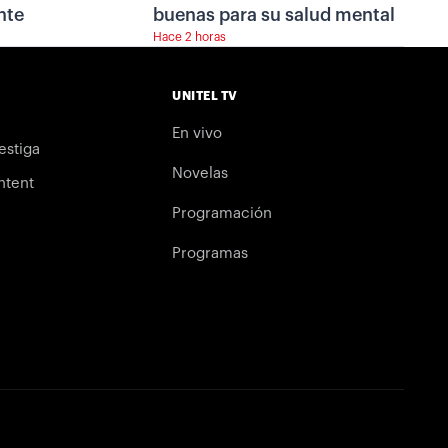
nte
buenas para su salud mental
Hace 2 horas
UNITEL TV
En vivo
estiga
Novelas
ntent
Programación
Programas