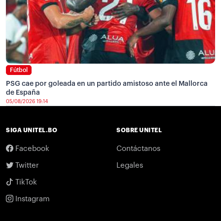
Fútbol
PSG cae por goleada en un partido amistoso ante el Mallorca
de España
05/08/2026 19:14
SIGA UNITEL.BO
SOBRE UNITEL
Facebook
Contáctanos
Twitter
Legales
TikTok
Instagram