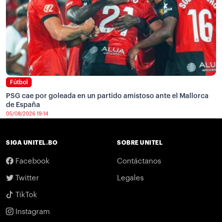
Fútbol
PSG cae por goleada en un partido amistoso ante el Mallorca
de España
05/08/2026 19:14
SIGA UNITEL.BO
SOBRE UNITEL
Facebook
Contáctanos
Twitter
Legales
TikTok
Instagram