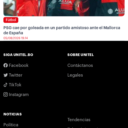
Fútbol
PSG cae por goleada en un partido amistoso ante el Mallorca
de España
05/08/2026 19:14
SIGA UNITEL.BO
SOBRE UNITEL
Facebook
Contáctanos
Twitter
Legales
TikTok
Instagram
NOTICIAS
Tendencias
Política