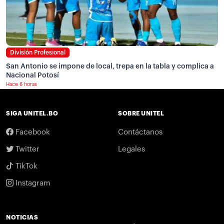
División Profesional
San Antonio se impone de local, trepa en la tabla y complica a
Nacional Potosí
Hace 6 horas
SIGA UNITEL.BO
SOBRE UNITEL
Facebook
Contáctanos
Twitter
Legales
TikTok
Instagram
NOTICIAS