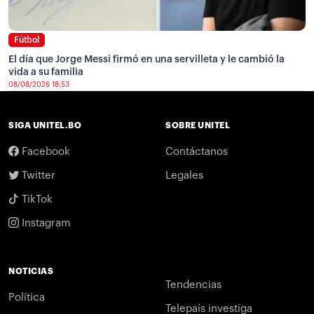
Fútbol
El día que Jorge Messi firmó en una servilleta y le cambió la
vida a su familia
08/08/2026 18:53
SIGA UNITEL.BO
SOBRE UNITEL
Facebook
Contáctanos
Twitter
Legales
TikTok
Instagram
NOTICIAS
Tendencias
Política
Telepaís investiga