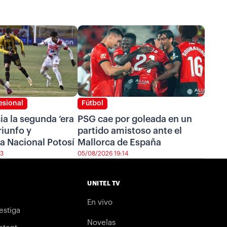
esional
Fútbol
cia la segunda ‘era
PSG cae por goleada en un
riunfo y
partido amistoso ante el
a Nacional Potosí
Mallorca de España
43
05/08/2026 19:14
UNITEL TV
En vivo
estiga
Novelas