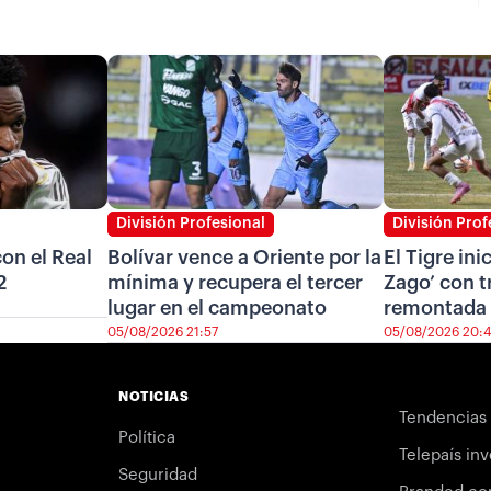
División Profesional
División Prof
on el Real
Bolívar vence a Oriente por la
El Tigre ini
2
mínima y recupera el tercer
Zago’ con t
lugar en el campeonato
remontada 
05/08/2026 21:57
05/08/2026 20:
NOTICIAS
Tendencias
Política
Telepaís inv
Seguridad