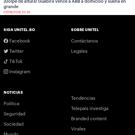
¡Golpe de altura! Guabirá vence a ABB a domicilio y sueña en
grande
07/08/2026 20:35
SIGA UNITEL.BO
SOBRE UNITEL
Facebook
Contáctanos
Twitter
Legales
TikTok
Instagram
NOTICIAS
Tendencias
Política
Telepaís investiga
Seguridad
Branded content
Sociedad
Virales
Mundo