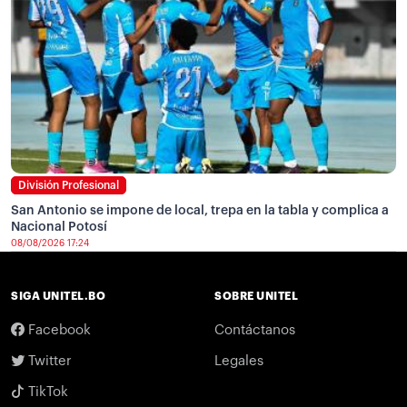
División Profesional
San Antonio se impone de local, trepa en la tabla y complica a
Nacional Potosí
08/08/2026 17:24
SIGA UNITEL.BO
SOBRE UNITEL
Facebook
Contáctanos
Twitter
Legales
TikTok