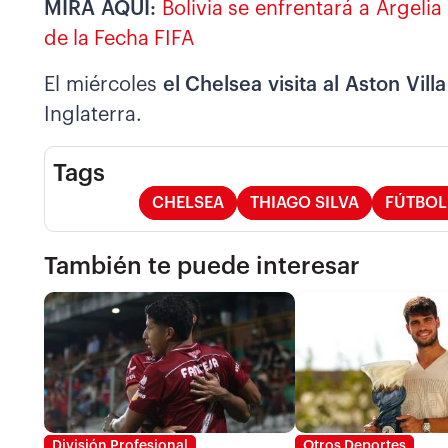
MIRA AQUÍ:
Bolivia se enfrentará a Argeli
de la Fecha FIFA
El miércoles
el Chelsea visita al Aston Vill
Inglaterra.
Tags
CHELSEA
THIAGO SILVA
FÚTBOL
También te puede interesar
División Profesional
Otros Deportes