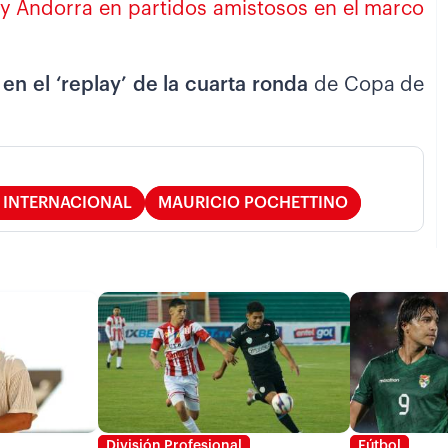
a y Andorra en partidos amistosos en el marco
a en el ‘replay’ de la cuarta ronda
de Copa de
 INTERNACIONAL
MAURICIO POCHETTINO
División Profesional
Fútbol