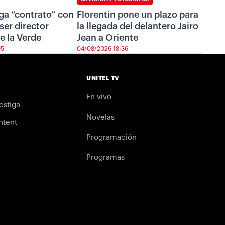
ga “contrato” con
Florentín pone un plazo para
ser director
la llegada del delantero Jairo
e la Verde
Jean a Oriente
05
04/08/2026 18:36
UNITEL TV
En vivo
estiga
Novelas
ntent
Programación
Programas