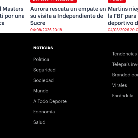
l Masters
Aurora rescata un empate en
Martins nie
i por una
su visita a Independiente de
la FBF para 
ca
Sucre
deportivo d
04/08/2026 20:18
04/08/2026 20:
NOTICIAS
Tendencias
Política
Telepaís inv
Seguridad
Branded co
Sociedad
Virales
Mundo
Farándula
A Todo Deporte
Economía
Salud