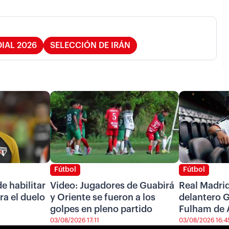
IAL 2026
SELECCIÓN DE IRÁN
Fútbol
Fútbol
e habilitar
Video: Jugadores de Guabirá
Real Madrid
ra el duelo
y Oriente se fueron a los
delantero G
golpes en pleno partido
Fulham de 
03/08/2026 17:11
03/08/2026 16:4