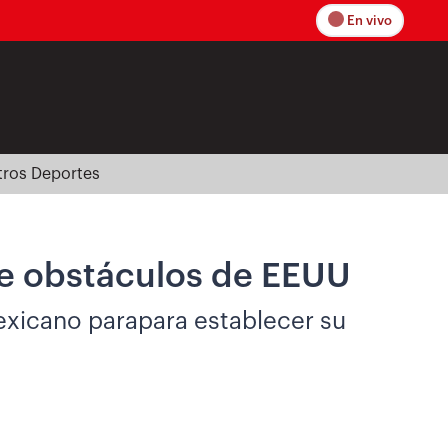
En vivo
tros Deportes
nte obstáculos de EEUU
mexicano parapara establecer su