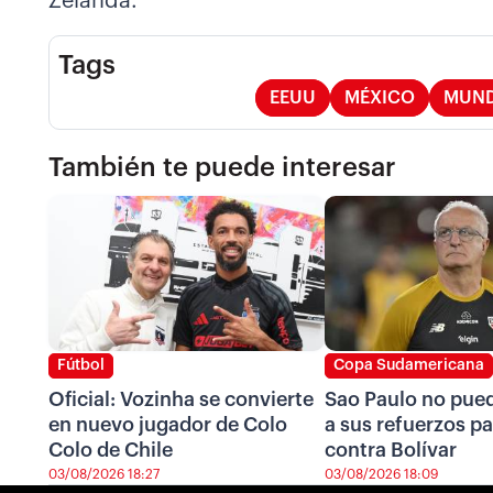
Zelanda.
Tags
EEUU
MÉXICO
MUND
También te puede interesar
Fútbol
Copa Sudamericana
Oficial: Vozinha se convierte
Sao Paulo no pued
en nuevo jugador de Colo
a sus refuerzos pa
Colo de Chile
contra Bolívar
03/08/2026 18:27
03/08/2026 18:09