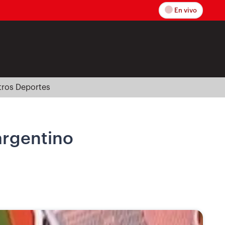
En vivo
tros Deportes
argentino