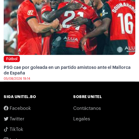
Fútbol
PSG cae por goleada en un partido amistoso ante el Mallorca
de España
05/08/2026 19:14
SIGA UNITEL.BO
SOBRE UNITEL
Facebook
Contáctanos
Twitter
Legales
TikTok