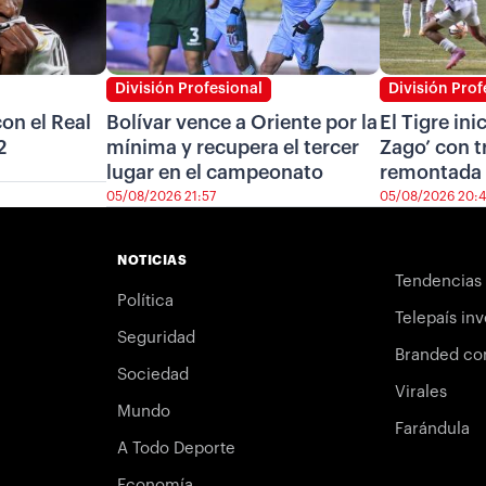
División Profesional
División Prof
on el Real
Bolívar vence a Oriente por la
El Tigre ini
2
mínima y recupera el tercer
Zago’ con t
lugar en el campeonato
remontada 
05/08/2026 21:57
05/08/2026 20:
NOTICIAS
Tendencias
Política
Telepaís inv
Seguridad
Branded co
Sociedad
Virales
Mundo
Farándula
A Todo Deporte
Economía