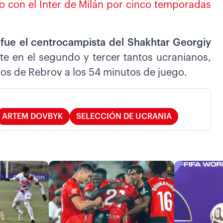
to con el Inter de Milán por cinco temporadas
 fue el centrocampista del Shakhtar Georgiy
nte en el segundo y tercer tantos ucranianos,
 los de Rebrov a los 54 minutos de juego.
ARTEM DOVBYK
SELECCIÓN DE UCRANIA