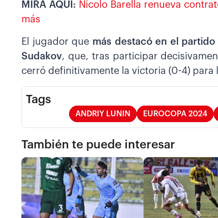
MIRA AQUÍ:
Nicolo Barella renueva contra
más
El jugador que
más destacó en el partido
Sudakov
, que, tras participar decisivame
cerró definitivamente la victoria (0-4) para
Tags
ANDRIY LUNIN
EUROCOPA 2024
También te puede interesar