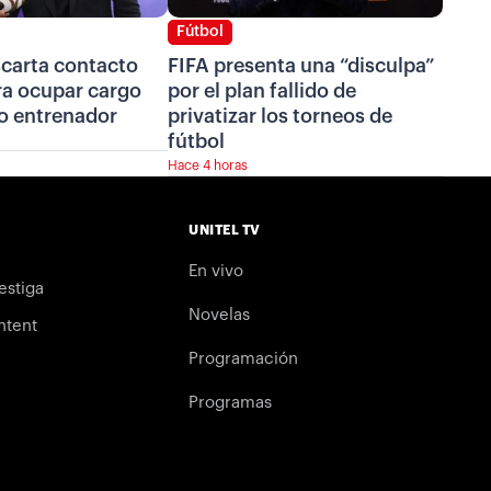
Fútbol
scarta contacto
FIFA presenta una “disculpa”
ra ocupar cargo
por el plan fallido de
o entrenador
privatizar los torneos de
fútbol
Hace 4 horas
UNITEL TV
En vivo
estiga
Novelas
ntent
Programación
Programas