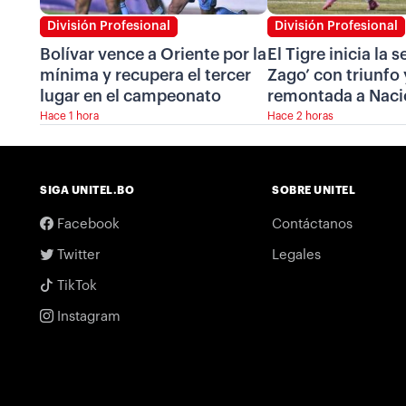
División Profesional
División Profesional
Bolívar vence a Oriente por la
El Tigre inicia la 
mínima y recupera el tercer
Zago’ con triunfo 
lugar en el campeonato
remontada a Naci
Hace 1 hora
Hace 2 horas
SIGA UNITEL.BO
SOBRE UNITEL
Facebook
Contáctanos
Twitter
Legales
TikTok
Instagram