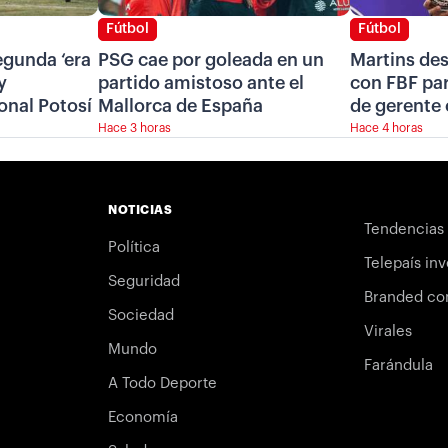
Fútbol
Fútbol
segunda ‘era
PSG cae por goleada en un
Martins de
y
partido amistoso ante el
con FBF pa
onal Potosí
Mallorca de España
de gerente 
Hace 3 horas
Hace 4 horas
NOTICIAS
Tendencias
Política
Telepaís inv
Seguridad
Branded co
Sociedad
Virales
Mundo
Farándula
A Todo Deporte
Economía