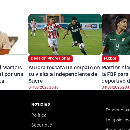
División Profesional
Fútbol
l Masters
Aurora rescata un empate en
Martins nie
i por una
su visita a Independiente de
la FBF para 
ca
Sucre
deportivo d
04/08/2026 20:18
04/08/2026 20:
NOTICIAS
Tendencias
Política
Telepaís inv
Seguridad
Branded co