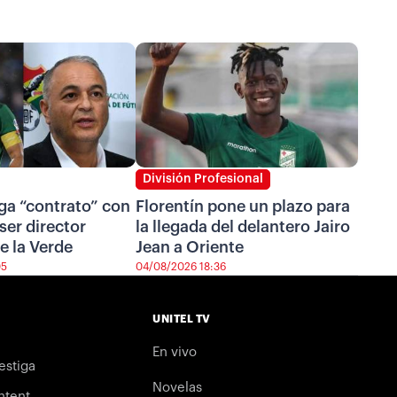
División Profesional
ga “contrato” con
Florentín pone un plazo para
ser director
la llegada del delantero Jairo
e la Verde
Jean a Oriente
05
04/08/2026 18:36
UNITEL TV
En vivo
estiga
Novelas
ntent