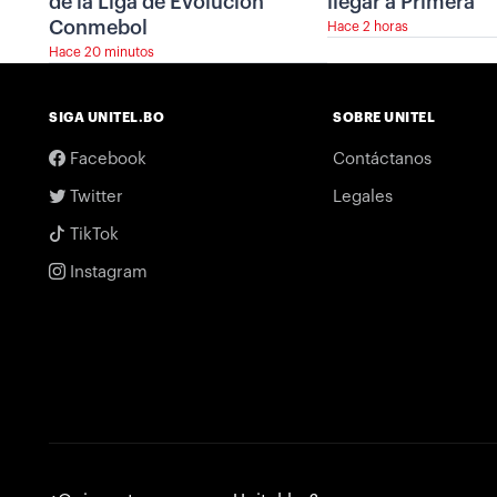
de la Liga de Evolución
llegar a Primera
Conmebol
Hace 2 horas
Hace 20 minutos
SIGA UNITEL.BO
SOBRE UNITEL
Facebook
Contáctanos
Twitter
Legales
TikTok
Instagram