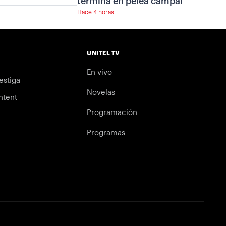
termina en pelea campal
Hace 4 horas
UNITEL TV
En vivo
estiga
Novelas
ntent
Programación
Programas