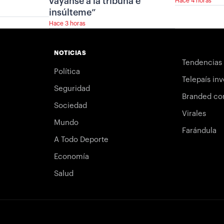
váyanse a la tribuna e
Hace 4 horas
insúlteme”
Hace 3 horas
NOTICIAS
Tendencias
Política
Telepaís inv
Seguridad
Branded co
Sociedad
Virales
Mundo
Farándula
A Todo Deporte
Economía
Salud