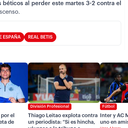
s béticos al perder este martes 3-2 contra el
escenso.
E ESPAÑA
REAL BETIS
División Profesional
Fútbol
 por el
Thiago Leitao explota contra
Inter y AC 
eta de
un periodista: “Si es hincha,
uno en amis