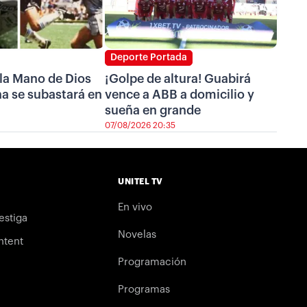
Deporte Portada
 la Mano de Dios
¡Golpe de altura! Guabirá
a se subastará en
vence a ABB a domicilio y
sueña en grande
07/08/2026 20:35
UNITEL TV
En vivo
estiga
Novelas
ntent
Programación
Programas