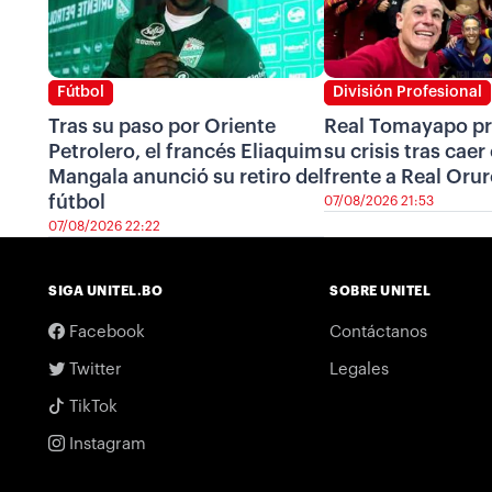
Fútbol
División Profesional
Tras su paso por Oriente
Real Tomayapo pr
Petrolero, el francés Eliaquim
su crisis tras cae
Mangala anunció su retiro del
frente a Real Oru
fútbol
07/08/2026 21:53
07/08/2026 22:22
SIGA UNITEL.BO
SOBRE UNITEL
Facebook
Contáctanos
Twitter
Legales
TikTok
Instagram