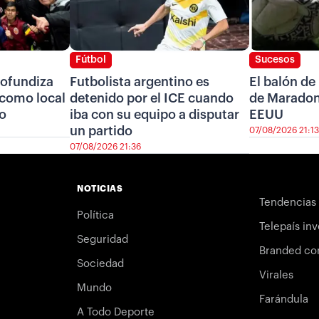
Fútbol
Sucesos
ofundiza
Futbolista argentino es
El balón de
r como local
detenido por el ICE cuando
de Maradon
ro
iba con su equipo a disputar
EEUU
un partido
07/08/2026 21:13
07/08/2026 21:36
NOTICIAS
Tendencias
Política
Telepaís inv
Seguridad
Branded co
Sociedad
Virales
Mundo
Farándula
A Todo Deporte