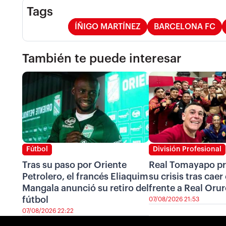
Tags
ÍÑIGO MARTÍNEZ
BARCELONA FC
También te puede interesar
Fútbol
División Profesional
Tras su paso por Oriente
Real Tomayapo pr
Petrolero, el francés Eliaquim
su crisis tras cae
Mangala anunció su retiro del
frente a Real Oru
fútbol
07/08/2026 21:53
07/08/2026 22:22