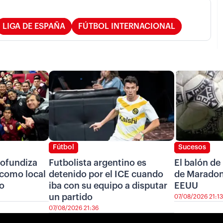
LIGA DE ESPAÑA
FÚTBOL INTERNACIONAL
Fútbol
Sucesos
ofundiza
Futbolista argentino es
El balón de
r como local
detenido por el ICE cuando
de Maradon
ro
iba con su equipo a disputar
EEUU
un partido
07/08/2026 21:13
07/08/2026 21:36