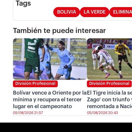
Tags
BOLIVIA
LA VERDE
ELIMIN
También te puede interesar
División Profesional
División Profesional
Bolívar vence a Oriente por la
El Tigre inicia la 
mínima y recupera el tercer
Zago’ con triunfo 
lugar en el campeonato
remontada a Naci
05/08/2026 21:57
05/08/2026 20:43