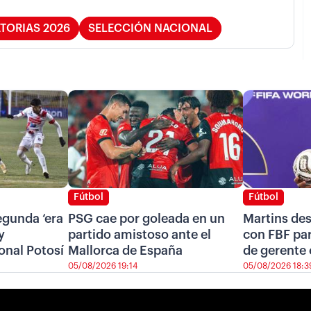
ATORIAS 2026
SELECCIÓN NACIONAL
Fútbol
Fútbol
segunda ‘era
PSG cae por goleada en un
Martins de
y
partido amistoso ante el
con FBF pa
onal Potosí
Mallorca de España
de gerente 
05/08/2026 19:14
05/08/2026 18:3