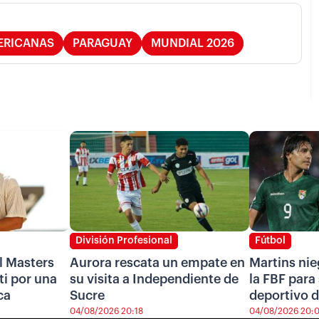
ERICANAS
PARAGUAY
MUNDIAL 2026
División Profesional
Fútbol
l Masters
Aurora rescata un empate en
Martins nie
i por una
su visita a Independiente de
la FBF para 
ca
Sucre
deportivo d
04/08/2026 20:18
04/08/2026 20: