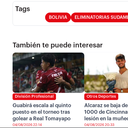
Tags
BOLIVIA
ELIMINATORIAS SUDAM
También te puede interesar
División Profesional
Otros Deportes
Guabirá escala al quinto
Alcaraz se baja de
puesto en el torneo tras
1000 de Cincinnat
golear a Real Tomayapo
lesión en la muñe
04/08/2026 22:14
04/08/2026 20:33