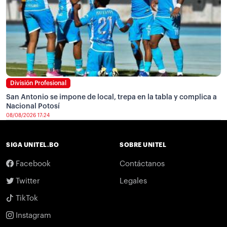
División Profesional
San Antonio se impone de local, trepa en la tabla y complica a
Nacional Potosí
08/08/2026 17:24
SIGA UNITEL.BO
SOBRE UNITEL
Facebook
Contáctanos
Twitter
Legales
TikTok
Instagram