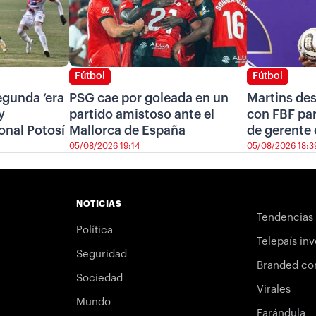
Fútbol
Fútbol
segunda ‘era
PSG cae por goleada en un
Martins de
y
partido amistoso ante el
con FBF pa
onal Potosí
Mallorca de España
de gerente 
05/08/2026 19:14
05/08/2026 18:3
NOTICIAS
Tendencias
Política
Telepaís inv
Seguridad
Branded co
Sociedad
Virales
Mundo
Farándula