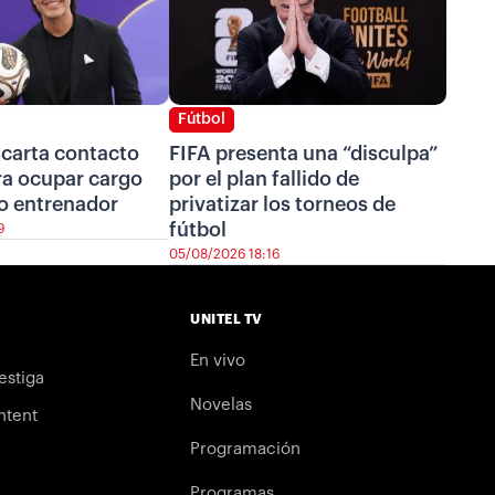
Fútbol
scarta contacto
FIFA presenta una “disculpa”
ra ocupar cargo
por el plan fallido de
o entrenador
privatizar los torneos de
fútbol
9
05/08/2026 18:16
UNITEL TV
En vivo
estiga
Novelas
ntent
Programación
Programas