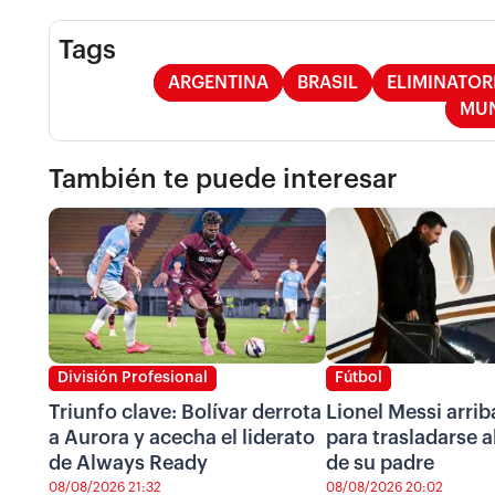
Tags
ARGENTINA
BRASIL
ELIMINATOR
MUN
También te puede interesar
División Profesional
Fútbol
Triunfo clave: Bolívar derrota
Lionel Messi arrib
a Aurora y acecha el liderato
para trasladarse a
de Always Ready
de su padre
08/08/2026 21:32
08/08/2026 20:02