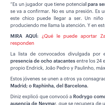
“Es un jugador que tiene potencia
l para s
se va a confirmar. No es una presión. Es 
este chico puede llegar a ser. Un niñ
produciendo me llama la atención. Y en es
MIRA AQUÍ:
¿Qué le puede aportar Zag
responden
La lista de convocados divulgada por e
presencia de ocho atacantes
entre los 24 
propio Endrick, João Pedro y Paulinho, máx
Estos jóvenes se unen a otros ya consag
Madrid; o Raphinha, del Barcelona.
Diniz explicó que convocó a
Rodrygo como 
ausencia de Neyma
r, que se recupera de 