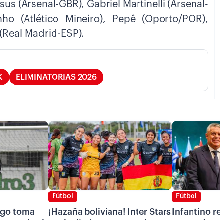
esus (Arsenal-GBR), Gabriel Martinelli (Arsenal-
ho (Atlético Mineiro), Pepê (Oporto/POR),
 (Real Madrid-ESP).
K
ELIMINATORIAS 2026
Fútbol
Fútbol
ago toma
¡Hazaña boliviana! Inter Stars
Infantino r