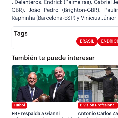
. Delanteros: Endrick (Palmeiras), Gabriel J
GBR), João Pedro (Brighton-GBR), Paulin
Raphinha (Barcelona-ESP) y Vinícius Júnior
Tags
BRASIL
ENDRIC
También te puede interesar
Fútbol
División Profesional
FBF respalda a Gianni
Antonio Carlos Z