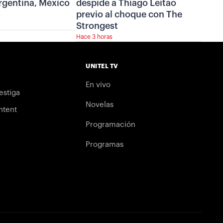
rgentina, México
despide a Thiago Leitao
previo al choque con The
Strongest
Hace 3 horas
UNITEL TV
En vivo
estiga
Novelas
ntent
Programación
Programas