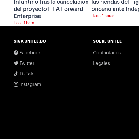
Infantino tras la cancelación
las riendas del Tig
del proyecto FIFA Forward
onceno ante Inde
Enterprise
Hace 2 horas
Hace 1 hora
SIGA UNITEL.BO
SOBRE UNITEL
Facebook
Contáctanos
Twitter
Legales
TikTok
Instagram