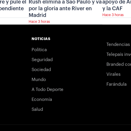
re y pule el
Rush elimina a Sao Paulo y va
apoyo de A
pendiente
por la gloria ante River en
y la CAF
Madrid
Hace 3 horas
Hace 3 horas
NOTICIAS
Tendencias
Política
Telepaís inv
Seguridad
Branded co
Sociedad
Virales
Mundo
Farándula
A Todo Deporte
Economía
Salud