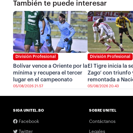
También te puede interesar
División Profesional
División Profesional
Bolívar vence a Oriente por la
El Tigre inicia la 
mínima y recupera el tercer
Zago’ con triunfo 
lugar en el campeonato
remontada a Naci
05/08/2026 21:57
05/08/2026 20:43
SIGA UNITEL.BO
SOBRE UNITEL
Facebook
Contáctanos
Twitter
Legales