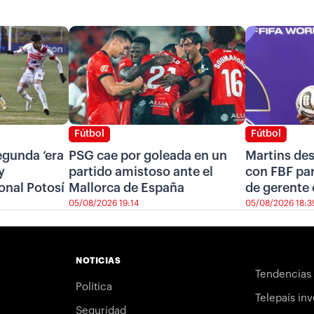
Fútbol
Fútbol
segunda ‘era
PSG cae por goleada en un
Martins de
y
partido amistoso ante el
con FBF pa
onal Potosí
Mallorca de España
de gerente 
05/08/2026 19:14
05/08/2026 18:3
NOTICIAS
Tendencias
Política
Telepaís inv
Seguridad