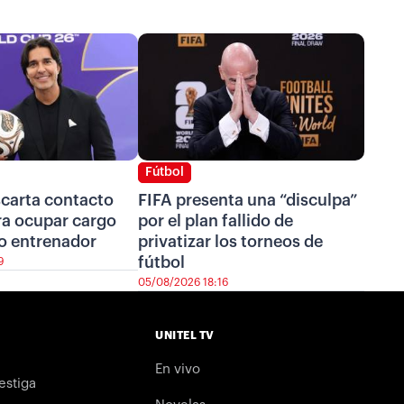
Fútbol
scarta contacto
FIFA presenta una “disculpa”
ra ocupar cargo
por el plan fallido de
o entrenador
privatizar los torneos de
fútbol
9
05/08/2026 18:16
UNITEL TV
En vivo
estiga