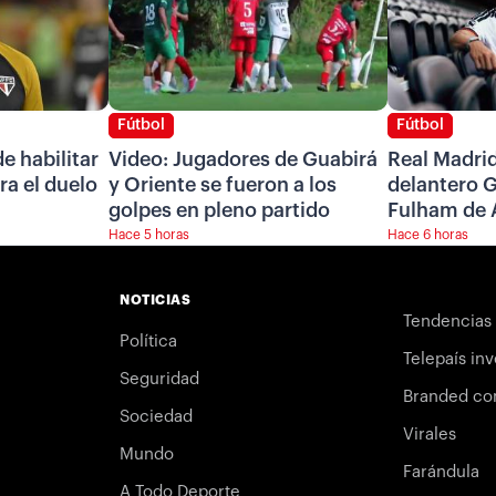
Fútbol
Fútbol
e habilitar
Video: Jugadores de Guabirá
Real Madrid
ra el duelo
y Oriente se fueron a los
delantero G
golpes en pleno partido
Fulham de 
Hace 5 horas
Hace 6 horas
NOTICIAS
Tendencias
Política
Telepaís inv
Seguridad
Branded co
Sociedad
Virales
Mundo
Farándula
A Todo Deporte