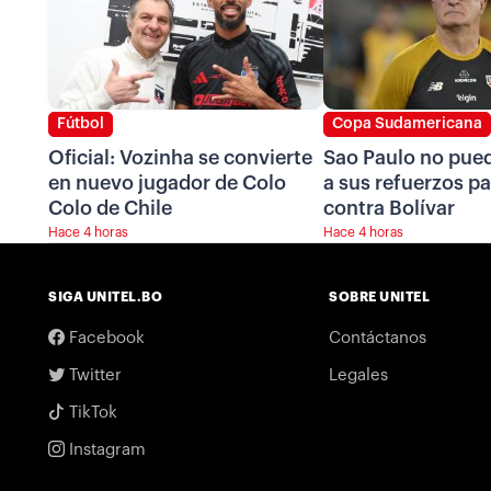
Fútbol
Copa Sudamericana
Oficial: Vozinha se convierte
Sao Paulo no pued
en nuevo jugador de Colo
a sus refuerzos pa
Colo de Chile
contra Bolívar
Hace 4 horas
Hace 4 horas
SIGA UNITEL.BO
SOBRE UNITEL
Facebook
Contáctanos
Twitter
Legales
TikTok
Instagram