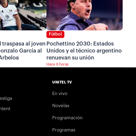
Fútbol
 traspasa al joven
Pochettino 2030: Estados
onzalo García al
Unidos y el técnico argentino
Arbeloa
renuevan su unión
Hace 6 horas
UNITEL TV
En vivo
estiga
Novelas
ntent
Programación
Programas