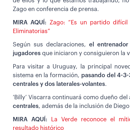
de ellos y lo que estamos trabajando, n
Zago en conferencia de prensa.
MIRA AQUÍ:
Zago: “Es un partido difíci
Eliminatorias”
Según sus declaraciones,
el entrenador
jugadores
que iniciaron y consiguieron la v
Para visitar a Uruguay, la principal nov
sistema en la formación,
pasando del 4-3-3
centrales y dos laterales-volantes
.
’Billy’ Viscarra continuará como dueño del
centrales
, además de la inclusión de Dieg
MIRA AQUÍ:
La Verde reconoce el mít
resultado histórico