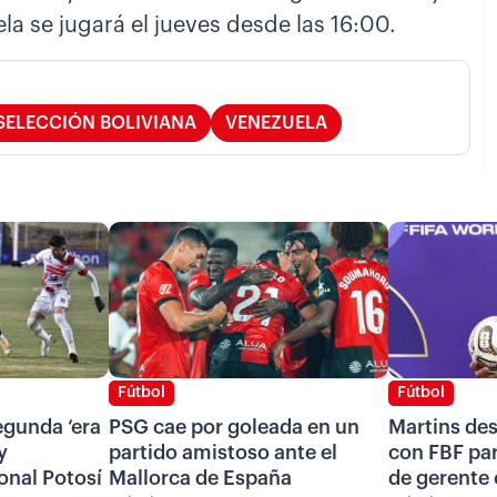
ela se jugará el jueves desde las 16:00.
SELECCIÓN BOLIVIANA
VENEZUELA
Fútbol
Fútbol
segunda ‘era
PSG cae por goleada en un
Martins de
y
partido amistoso ante el
con FBF pa
onal Potosí
Mallorca de España
de gerente 