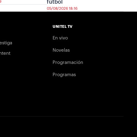
fútbol
9
05/08/2026 18:16
UNITEL TV
En vivo
estiga
Novelas
ntent
Programación
Programas